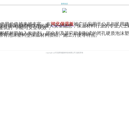
新闻动态
使用价值越来越丰富。在
河北保温板
被广泛应用于公共与民用建
筑外墙保温材料存在的重大安全隐患，保温材料行业的专业人士
筑的“节能与安全双效”。
酚醛树脂加入发泡剂、固化剂及其它助剂制成的闭孔硬质泡沫塑
原有泡沫塑料型保温材料质轻、施工方便等特点。
copyright @河北辉旭建材科技有限公司 版权所有