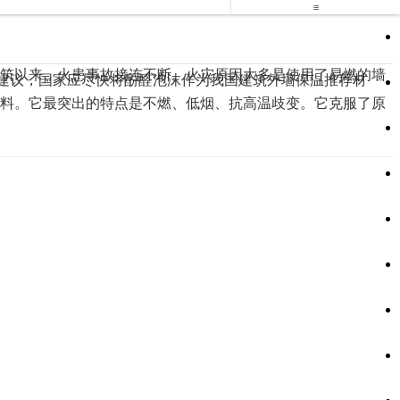

筑以来，火患事故接连不断。火灾原因大多是使用了易燃的墙
建议，国家应尽快将酚醛泡沫作为我国建筑外墙保温推荐材
料。它最突出的特点是不燃、低烟、抗高温歧变。它克服了原