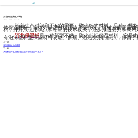

河北保温板安全又节能
2013-12-11 14:02:26
随着生产时间和工程的需要，防火板的材料、品种、规格
体保温材料，墙体外保温材料亟待升级换代。针对当前我国建
料，并开展使用试点和相应的技术攻关，逐步推进公共和民用建
河北保温板
是一种新型不燃、防火低烟保温材料，它是由
有泡沫塑料型保温材料易燃、多烟、遇热变形的缺点，保留了
上一篇:
新型保温材料的应用
下一篇:
挤塑板的导热系数如何决定外墙保温的*终厚度？