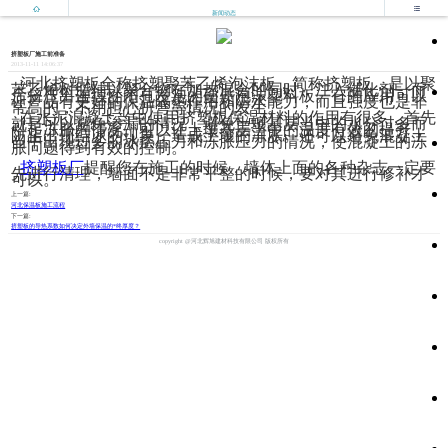


新闻动态
挤塑板厂施工前准备
2013-11-11 14:06:37
河北挤塑板全称挤塑聚苯乙烯泡沫板，简称挤塑板，是以聚
苯乙烯树脂辅以聚合物在加热混合的同时，注入催化剂，而
后挤压出连续性闭孔发泡的硬质泡沫塑料板。它的应用可以
让产品有更好的保温隔热作用和防水能力，而且强度也是非
常高的，不用担心折弯等情况的发生。
在水泥混凝土当中使用挤塑板保温材料的作用有很多，首先
就是可以避免渗漏的情况，避免土壤基层当中的水分过多而
引起冻胀的情况。可以让土壤基层当中的温度有效的提升，
防止出现结冰的现象，造成土壤的冻胀。还可以避免混凝土
当中出现过多的冰层压力和冻胀压力的情况，使混凝土的冻
胀问题得到有效的控制。
挤塑板厂
提醒您在施工的时候，墙体上面的各种杂志一定要
先进行清理，墙面不是非常平整的时候，要对其进行修补才
可以。
上一篇:
河北保温板施工流程
下一篇:
挤塑板的导热系数如何决定外墙保温的*终厚度？
copyright @河北辉旭建材科技有限公司 版权所有